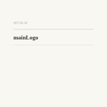
Home
›
mainLogo
2017-02-26
mainLogo